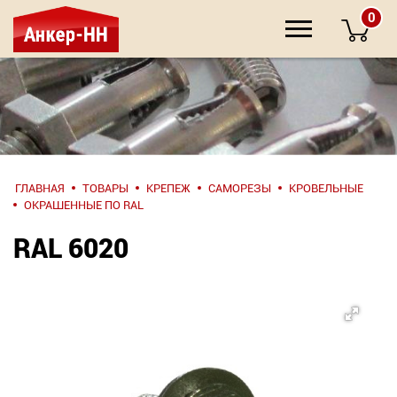
0
НАПИШИТЕ
ГЛАВНАЯ
ТОВАРЫ
КРЕПЕЖ
САМОРЕЗЫ
КРОВЕЛЬНЫЕ
НАМ
ОКРАШЕННЫЕ ПО RAL
RAL 6020
О компании
Крепеж
Инструмент