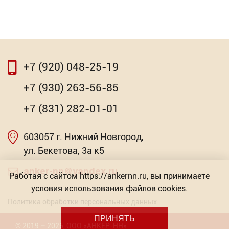
⇦
⇨
+7 (920) 048-25-19
⇦
⇨
+7 (930) 263-56-85
RAL 9005
+7 (831) 282-01-01
Торговых предложений: 2
603057 г. Нижний Новгород,
Насадка для МФИ ЗУБР DIAMOND керамика,
мрамор, стекло
от 2.79
ул. Бекетова, 3а к5
Р
Торговых предложений: 2
anker-nn@yandex.ru
Работая с сайтом https://ankernn.ru, вы принимаете
условия использования файлов cookies.
от 603.57
Р
Политика обработки персональных данных
ПРИНЯТЬ
©
2019
– 2026
,
ООО «АНКЕР-НН»