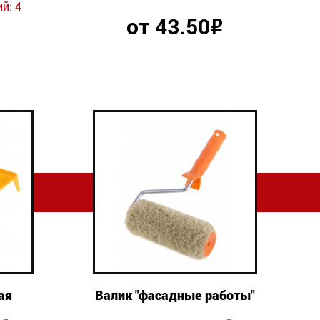
й: 4
от 43.50
Р
ая
Валик "фасадные работы"