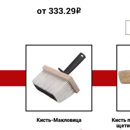
от 333.29
Р
Кисть-Макловица
Кисть п
щети