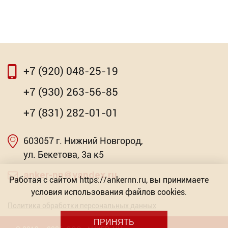
⇦
⇨
+7 (920) 048-25-19
⇦
⇨
+7 (930) 263-56-85
Рукоятка для валиков
+7 (831) 282-01-01
Торговых предложений: 2
603057 г. Нижний Новгород,
Насадка для МФИ ЗУБР DIAMOND керамика,
от 333.29
мрамор, стекло
ул. Бекетова, 3а к5
Р
Торговых предложений: 2
anker-nn@yandex.ru
Работая с сайтом https://ankernn.ru, вы принимаете
условия использования файлов cookies.
от 603.57
Р
Политика обработки персональных данных
ПРИНЯТЬ