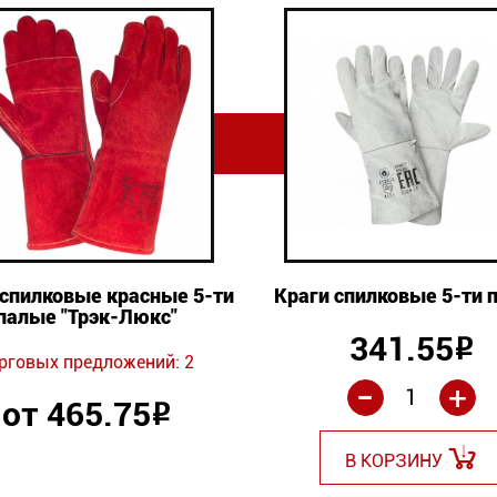
 спилковые красные 5-ти
Краги спилковые 5-ти 
палые "Трэк-Люкс"
341.55
Р
рговых предложений: 2
-
+
от 465.75
Р
В КОРЗИНУ