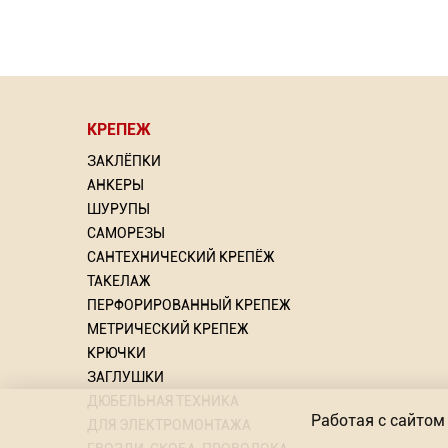
КРЕПЕЖ
⇦
ЗАКЛЁПКИ
АНКЕРЫ
ШУРУПЫ
САМОРЕЗЫ
САНТЕХНИЧЕСКИЙ КРЕПЁЖ
рлом
Насадка для МФИ ЗУБР
Краги
Грунт
ТАКЕЛАЖ
DIAMOND керамика, мрамор,
ПЕРФОРИРОВАННЫЙ КРЕПЕЖ
стекло
МЕТРИЧЕСКИЙ КРЕПЕЖ
ий: 2
То
То
КРЮЧКИ
Торговых предложений: 2
ЗАГЛУШКИ
от 603.57
ДЮБЕЛЬНАЯ ТЕХНИКА
Р
Работая с сайтом 
ДЛЯ ЭЛЕКТРОМОНТАЖА