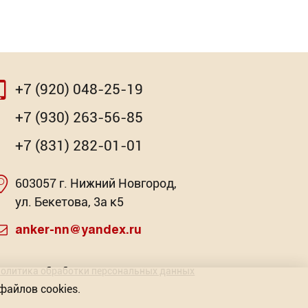
+7 (920) 048-25-19
⇨
+7 (930) 263-56-85
+7 (831) 282-01-01
603057 г. Нижний Новгород,
палые
очная
Насадка для МФИ ЗУБР BIM
Клей-ге
ул. Бекетова, 3а к5
Pr
: 2
Торговых предложений: 3
anker-nn@yandex.ru
Торг
от 341.42
Р
олитика обработки персональных данных
файлов cookies.