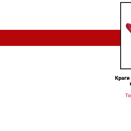
Краги
То