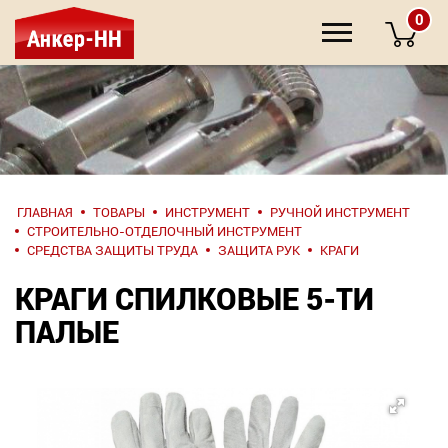
0
НАПИШИТЕ
ГЛАВНАЯ
ТОВАРЫ
ИНСТРУМЕНТ
РУЧНОЙ ИНСТРУМЕНТ
НАМ
СТРОИТЕЛЬНО-ОТДЕЛОЧНЫЙ ИНСТРУМЕНТ
СРЕДСТВА ЗАЩИТЫ ТРУДА
ЗАЩИТА РУК
КРАГИ
О компании
КРАГИ СПИЛКОВЫЕ 5-ТИ
ПАЛЫЕ
Крепеж
Инструмент