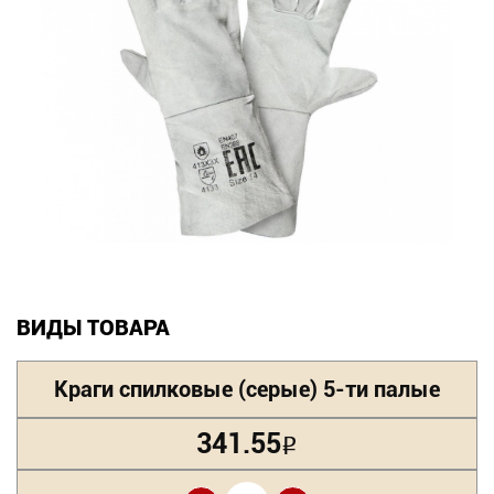
Новинки
Документация
Оформление заказа
Оплата и доставка
Контакты
+7
ВИДЫ ТОВАРА
(831)
Краги спилковые (серые) 5-ти палые
282-
01-
341.55
Р
01