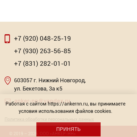
⇦
⇨
+7 (920) 048-25-19
⇦
⇨
+7 (930) 263-56-85
Лопата штыковая фибергласс. черенок Вихрь
+7 (831) 282-01-01
1 436.81
Р
603057 г. Нижний Новгород,
Насадка для МФИ ЗУБР DIAMOND керамика,
-
мрамор, стекло
+
ул. Бекетова, 3а к5
Торговых предложений: 2
anker-nn@yandex.ru
Работая с сайтом https://ankernn.ru, вы принимаете
В КОРЗИНУ
условия использования файлов cookies.
от 603.57
Р
Политика обработки персональных данных
ПРИНЯТЬ
©
2019
– 2026
,
ООО «АНКЕР-НН»