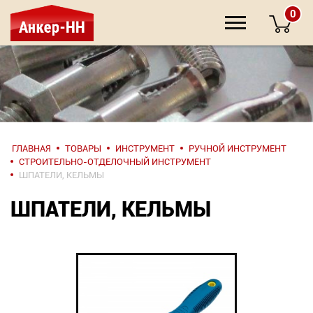
0
НАПИШИТЕ
ГЛАВНАЯ
ТОВАРЫ
ИНСТРУМЕНТ
РУЧНОЙ ИНСТРУМЕНТ
НАМ
СТРОИТЕЛЬНО-ОТДЕЛОЧНЫЙ ИНСТРУМЕНТ
ШПАТЕЛИ, КЕЛЬМЫ
О компании
ШПАТЕЛИ, КЕЛЬМЫ
Крепеж
Инструмент