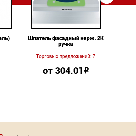
аль)
Шпатель фасадный нерж. 2К
Нер
ручка
Торг
Торговых предложений: 7
от 304.01
Р