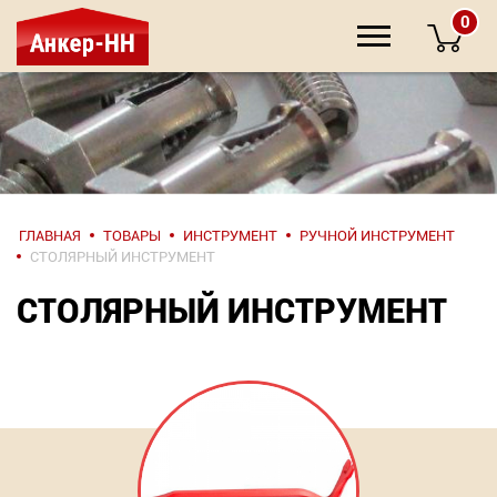
0
НАПИШИТЕ
ГЛАВНАЯ
ТОВАРЫ
ИНСТРУМЕНТ
РУЧНОЙ ИНСТРУМЕНТ
НАМ
СТОЛЯРНЫЙ ИНСТРУМЕНТ
СТОЛЯРНЫЙ ИНСТРУМЕНТ
О компании
Крепеж
Инструмент