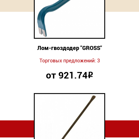
Новинки
Документация
Оформление заказа
Лом-гвоздодер "GROSS"
Оплата и доставка
Торговых предложений: 3
Контакты
от 921.74
Р
+7
(831)
282-
01-
01