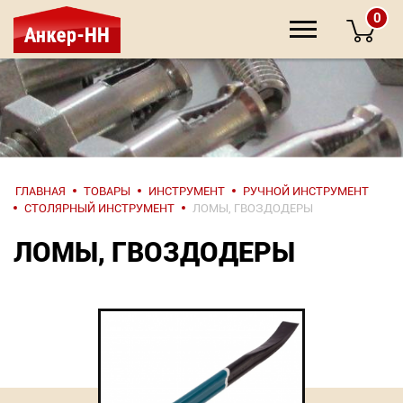
0
НАПИШИТЕ
ГЛАВНАЯ
ТОВАРЫ
ИНСТРУМЕНТ
РУЧНОЙ ИНСТРУМЕНТ
НАМ
СТОЛЯРНЫЙ ИНСТРУМЕНТ
ЛОМЫ, ГВОЗДОДЕРЫ
ЛОМЫ, ГВОЗДОДЕРЫ
О компании
Крепеж
Инструмент