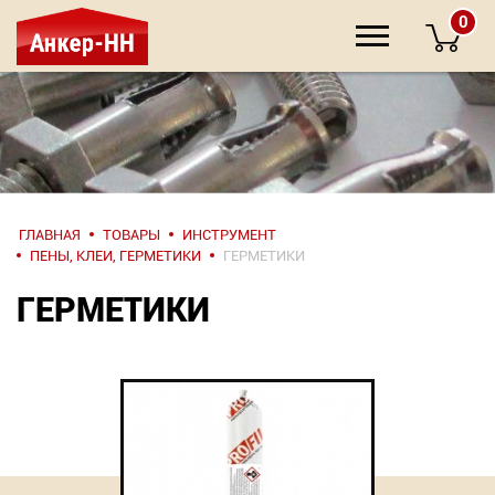
0
НАПИШИТЕ
ГЛАВНАЯ
ТОВАРЫ
ИНСТРУМЕНТ
НАМ
ПЕНЫ, КЛЕИ, ГЕРМЕТИКИ
ГЕРМЕТИКИ
ГЕРМЕТИКИ
О компании
Крепеж
Инструмент