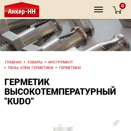
0
НАПИШИТЕ
ГЛАВНАЯ
ТОВАРЫ
ИНСТРУМЕНТ
НАМ
ПЕНЫ, КЛЕИ, ГЕРМЕТИКИ
ГЕРМЕТИКИ
ГЕРМЕТИК
О компании
ВЫСОКОТЕМПЕРАТУРНЫЙ
Крепеж
"KUDO"
Инструмент