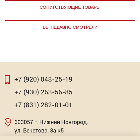
СОПУТСТВУЮЩИЕ ТОВАРЫ
ВЫ НЕДАВНО СМОТРЕЛИ
⇦
⇨
+7 (920) 048-25-19
⇦
⇨
+7 (930) 263-56-85
Клей-герметик полиуретановый Profil PU-40
+7 (831) 282-01-01
600мл.
603057 г. Нижний Новгород,
Торговых предложений: 3
Насадка для МФИ ЗУБР DIAMOND керамика,
мрамор, стекло
ул. Бекетова, 3а к5
от 404.30
Р