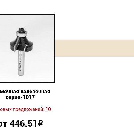
мочная калевочная
серия-1017
овых предложений: 10
от 446.51
Р