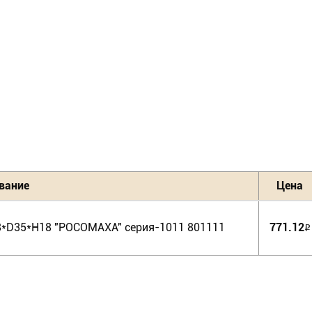
вание
Цена
8*D35*H18 "РОСОМАХА" серия-1011 801111
771.12
Р