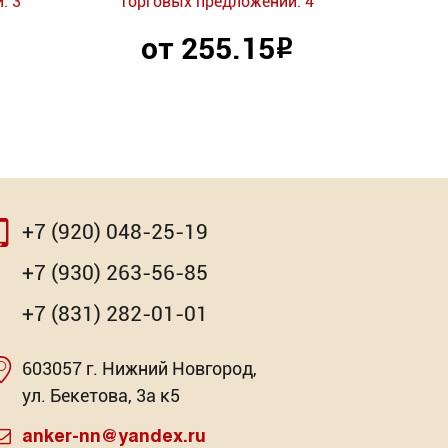
: 3
Торговых предложений: 4
Торг
от 255.15
Р
+7 (920) 048-25-19
⇨
⇨
+7 (930) 263-56-85
+7 (831) 282-01-01
603057 г. Нижний Новгород,
-1002
очная
Насадка для МФИ ЗУБР BIM
Пазовая прямая серия-1001
Клей-ге
Пазова
ул. Бекетова, 3а к5
Pr
: 3
: 2
Торговых предложений: 4
Торговых предложений: 3
Торг
anker-nn@yandex.ru
Торг