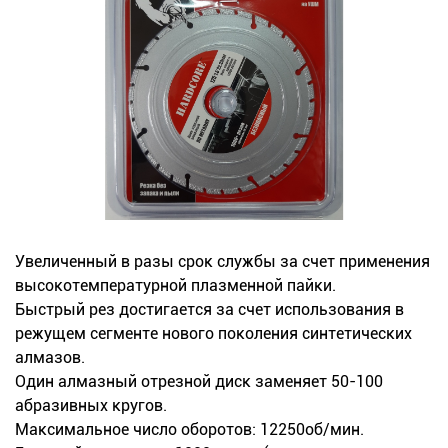
Новинки
Документация
Оформление заказа
Оплата и доставка
Контакты
Увеличенный в разы срок службы за счет применения
высокотемпературной плазменной пайки.
+7
Быстрый рез достигается за счет использования в
(831)
режущем сегменте нового поколения синтетических
282-
алмазов.
Один алмазный отрезной диск заменяет 50-100
01-
абразивных кругов.
01
Максимальное число оборотов: 12250об/мин.