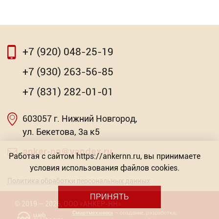
⇦
⇨
+7 (920) 048-25-19
⇦
⇨
+7 (930) 263-56-85
Пильный диск по алюминию ПРОФИ
+7 (831) 282-01-01
"РОСОМАХА"
603057 г. Нижний Новгород,
Торговых предложений: 13
Насадка для МФИ ЗУБР DIAMOND керамика,
мрамор, стекло
ул. Бекетова, 3а к5
от 762.16
Р
Торговых предложений: 2
anker-nn@yandex.ru
Работая с сайтом https://ankernn.ru, вы принимаете
условия использования файлов cookies.
от 603.57
Р
Политика обработки персональных данных
ПРИНЯТЬ
©
2019
– 2026
,
ООО «АНКЕР-НН»
Смартмеханика
– создание, разработка,