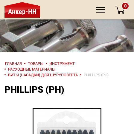
0
НАПИШИТЕ
ГЛАВНАЯ
ТОВАРЫ
ИНСТРУМЕНТ
НАМ
РАСХОДНЫЕ МАТЕРИАЛЫ
БИТЫ (НАСАДКИ) ДЛЯ ШУРУПОВЕРТА
PHILLIPS (PH)
О компании
PHILLIPS (PH)
Крепеж
Инструмент