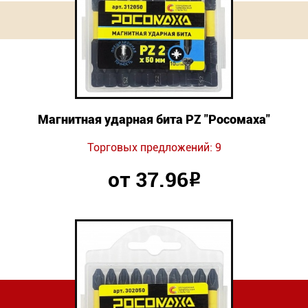
Новинки
Документация
Оформление заказа
Магнитная ударная бита PZ "Росомаха"
Оплата и доставка
Торговых предложений: 9
Контакты
от 37.96
Р
+7
(831)
282-
01-
01