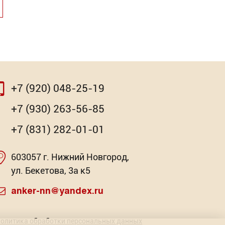
+7 (920) 048-25-19
⇨
⇨
+7 (930) 263-56-85
+7 (831) 282-01-01
603057 г. Нижний Новгород,
очная
ая Ph
Насадка для МФИ ЗУБР BIM
Бита Ph WhirlPower
Клей-ге
ул. Бекетова, 3а к5
Pr
: 2
Торговых предложений: 14
Торговых предложений: 3
Торг
anker-nn@yandex.ru
Торг
от 341.42
от 22.01
Р
Р
олитика обработки персональных данных