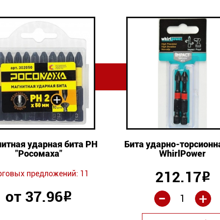
итная ударная бита PH
Бита ударно-торсионн
"Росомаха"
WhirlPower
212.17
рговых предложений: 11
Р
-
от 37.96
+
Р