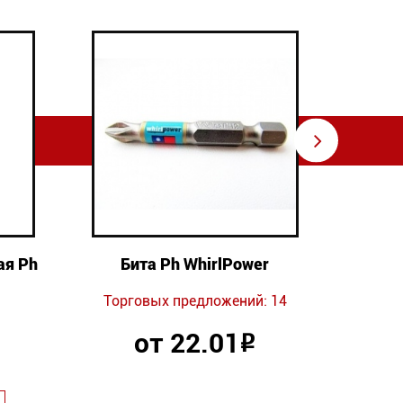
⇨
ая Ph
Бита Ph WhirlPower
Торговых предложений: 14
Торг
от 22.01
Р