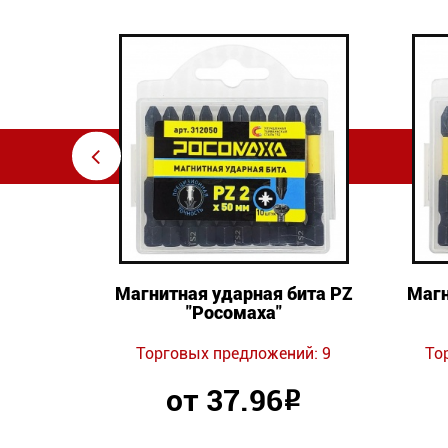
⇦
E
Магнитная ударная бита PZ
Магн
"Росомаха"
ий: 5
Торговых предложений: 9
То
Р
от 37.96
Р