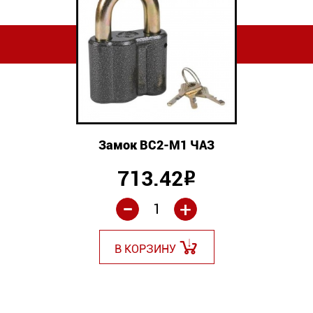
Замок ВС2-М1 ЧАЗ
713.42
Р
-
+
В КОРЗИНУ