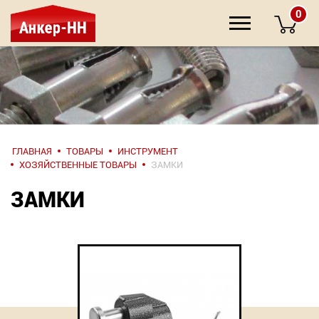
0
НАПИШИТЕ
ГЛАВНАЯ
ТОВАРЫ
ИНСТРУМЕНТ
НАМ
ХОЗЯЙСТВЕННЫЕ ТОВАРЫ
ЗАМКИ
ЗАМКИ
О компании
Крепеж
Инструмент