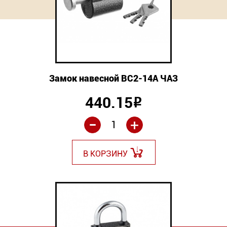
Новинки
Документация
Оформление заказа
Замок навесной ВС2-14А ЧАЗ
Оплата и доставка
440.15
Р
Контакты
-
+
+7
В КОРЗИНУ
(831)
282-
01-
01