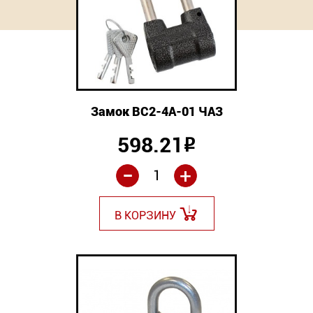
Замок ВС2-4А-01 ЧАЗ
598.21
Р
-
+
В КОРЗИНУ