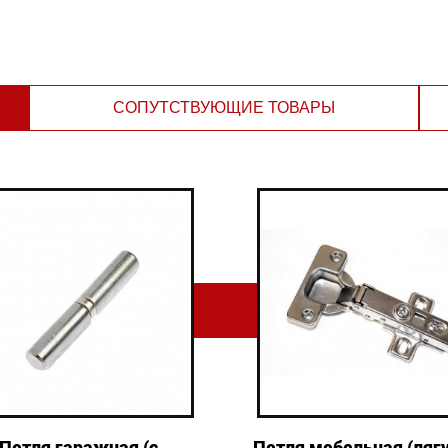
СОПУТСТВУЮЩИЕ ТОВАРЫ
Петля гаражная (с
Петля мебельная (ляг