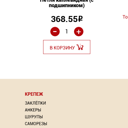
подшипником)
ий: 6
368.55
То
Р
Р
-
+
В КОРЗИНУ
КРЕПЕЖ
⇦
⇦
ЗАКЛЁПКИ
АНКЕРЫ
ШУРУПЫ
САМОРЕЗЫ