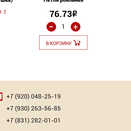
76.73
: 2
Торг
Р
-
+
В КОРЗИНУ
+7 (920) 048-25-19
⇨
⇨
+7 (930) 263-56-85
+7 (831) 282-01-01