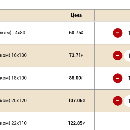
Цена
-
иком) 14х80
60.75
Р
-
иком) 16х100
73.71
Р
-
иком) 18х100
86.00
Р
-
иком) 20х120
107.06
Р
иком) 22х110
122.85
Р