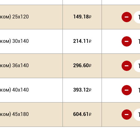
-
иком) 25х120
149.18
Р
-
иком) 30х140
214.11
Р
-
иком) 36х140
296.60
Р
-
иком) 40х140
393.12
Р
-
иком) 45х180
604.61
Р