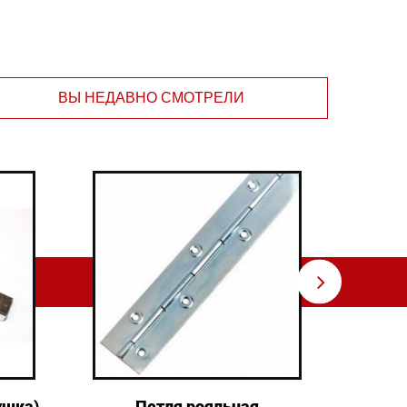
ВЫ НЕДАВНО СМОТРЕЛИ
⇨
ушка)
Петля рояльная
Пет