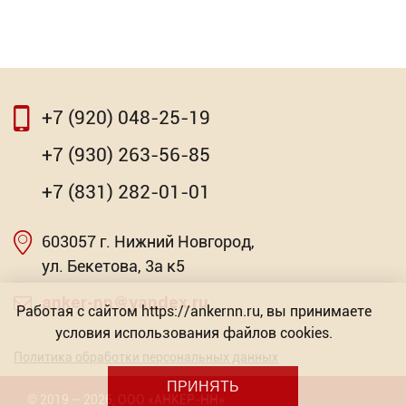
⇦
⇨
+7 (920) 048-25-19
⇦
⇨
+7 (930) 263-56-85
Петля каплевидная (с подшипником)
+7 (831) 282-01-01
368.55
Р
603057 г. Нижний Новгород,
Насадка для МФИ ЗУБР DIAMOND керамика,
-
мрамор, стекло
+
ул. Бекетова, 3а к5
Торговых предложений: 2
anker-nn@yandex.ru
Работая с сайтом https://ankernn.ru, вы принимаете
В КОРЗИНУ
условия использования файлов cookies.
от 603.57
Р
Политика обработки персональных данных
ПРИНЯТЬ
©
2019
– 2026
,
ООО «АНКЕР-НН»