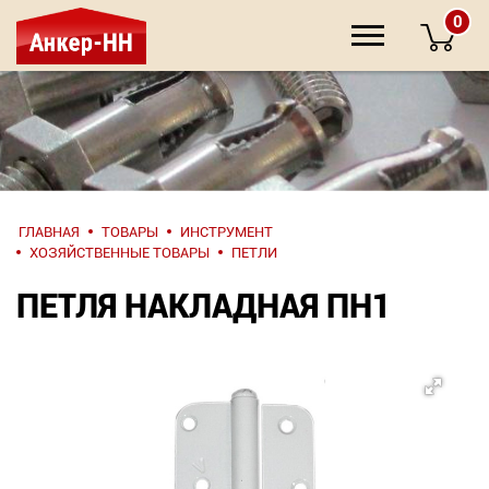
0
НАПИШИТЕ
ГЛАВНАЯ
ТОВАРЫ
ИНСТРУМЕНТ
НАМ
ХОЗЯЙСТВЕННЫЕ ТОВАРЫ
ПЕТЛИ
ПЕТЛЯ НАКЛАДНАЯ ПН1
О компании
Крепеж
Инструмент