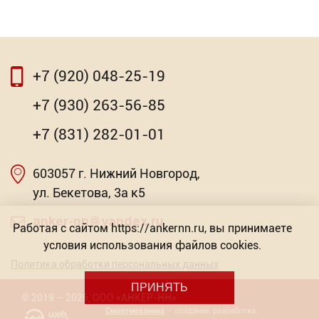
+7 (920) 048-25-19
⇦
⇨
+7 (930) 263-56-85
Щетка уличная GRINDA EURO
+7 (831) 282-01-01
Торговых предложений: 2
603057 г. Нижний Новгород,
Насадка для МФИ ЗУБР DIAMOND керамика,
от 634.77
мрамор, стекло
ул. Бекетова, 3а к5
Р
Торговых предложений: 2
anker-nn@yandex.ru
Работая с сайтом https://ankernn.ru, вы принимаете
условия использования файлов cookies.
от 603.57
Р
Политика обработки персональных данных
ПРИНЯТЬ
©
2019
– 2026
,
ООО «АНКЕР-НН»
Смартмеханика
– создание, разработка,