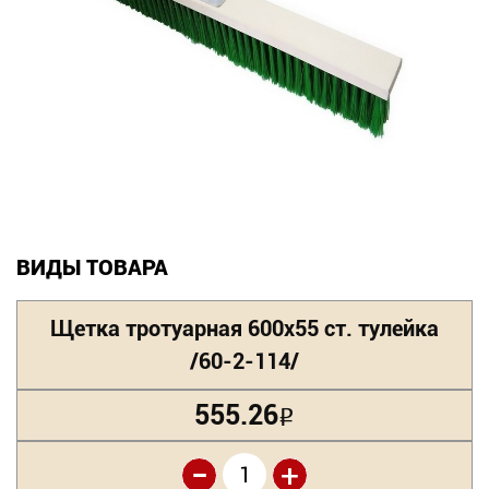
Новинки
Документация
Оформление заказа
Оплата и доставка
Контакты
ВИДЫ ТОВАРА
+7
Щетка тротуарная 600х55 ст. тулейка
(831)
/60-2-114/
282-
555.26
Р
01-
-
01
+