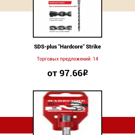
Новинки
Документация
Оформление заказа
SDS-plus "Hardcore" Strike
Оплата и доставка
Торговых предложений: 14
Контакты
от 97.66
Р
+7
(831)
282-
01-
01